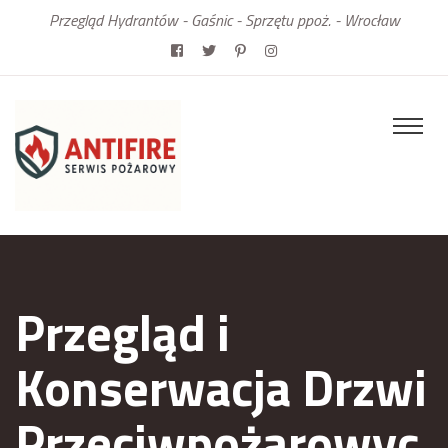
Przegląd Hydrantów - Gaśnic - Sprzętu ppoż. - Wrocław
Przegląd i
Konserwacja Drzwi
Przeciwpożarowyc