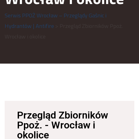
Serwis PPOŻ Wrocław – Przeglądy Gaśnic i
Hydrantów | Antifire
> Przegląd Zbiorników Ppoż.
Wrocław i okolice
Przegląd Zbiorników
Ppoż. - Wrocław i
okolice