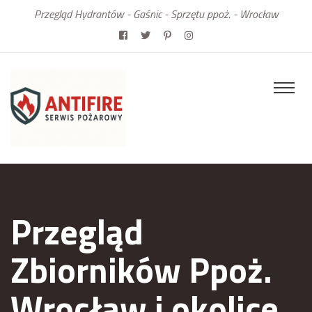
Przegląd Hydrantów - Gaśnic - Sprzętu ppoż. - Wrocław
Przegląd
Zbiorników Ppoż.
Wrocław i okolice